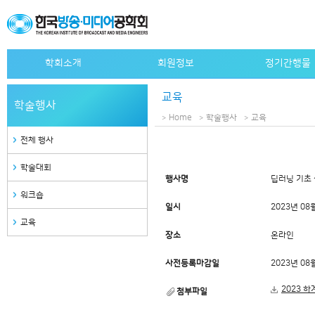
학회소개
회원정보
정기간행물
인사말
개인회원 가입안내
논문지
교육
학술행사
설립목적
단체회원 가입안내
논문지 e-journa
Home
학술행사
교육
연혁
특별회원사 가입안내
학회지
전체 행사
정관
특별회원사 명단
학회지 e-journa
학술대회
조직도
자료검색
행사명
딥러닝 기초
역대회장
워크숍
일시
2023년 08
임원
교육
장소
온라인
사무국안내
관련사이트
사전등록마감일
2023년 08
2023 하
첨부파일